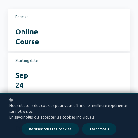
Format
Online
Course
Starting date
Sep
24
Author
Nous utilisons des cookies pour vous offrir une meilleure expérience
sur notre site.
John
En savoir plus
ou
accepter les cookies individuels
.
Davis
Refuser tous les cookies
J'ai compris