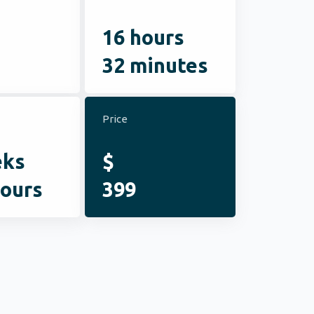
16 hours
s
32 minutes
Price
eks
$
ours
399