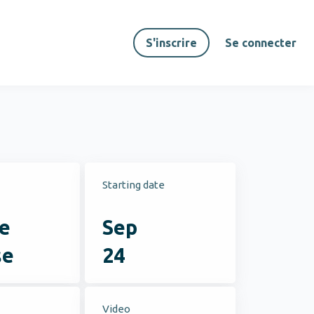
S'inscrire
Se connecter
Starting date
e
Sep
se
24
Video