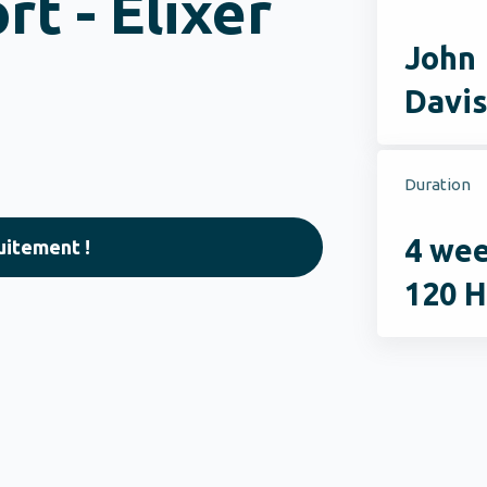
rt - Elixer
John
Davi
e
Duration
4 we
tuitement !
120 H