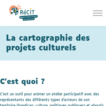
Communiquer
Espace membres
Se connecter
S'inscrire
La cartographie des
projets culturels
C'est quoi ?
C'est un outil pour animer un atelier participatif avec des
représentants des
différents types d’acteurs de son
territoire (handicap, culture, politiques
publiques) et aboutir