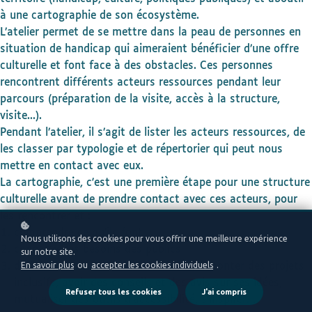
à une cartographie de son écosystème.
L’atelier permet de se mettre dans la peau de personnes en
situation de
handicap qui aimeraient bénéficier d’une offre
culturelle et font face à des
obstacles. Ces personnes
rencontrent différents acteurs ressources pendant leur
parcours (préparation de la visite, accès à la structure,
visite...).
Pendant
l’atelier, il s’agit de lister les acteurs ressources, de
les classer par typologie et
de répertorier qui peut nous
mettre en contact avec eux.
La cartographie, c'est une première étape pour une structure
culturelle avant de prendre contact avec ces acteurs, pour
les rencontrer et :
comprendre ce qu'ils font
Nous utilisons des cookies pour vous offrir une meilleure expérience
connaître les besoins des publics
sur notre site.
En savoir plus
ou
accepter les cookies individuels
.
définir comment travailler ensemble : monter des projets
inclusifs, avoir des conseils et des avis sur ses idées,
Refuser tous les cookies
J'ai compris
mutualiser des outils d’accessibilité, s’inspirer…